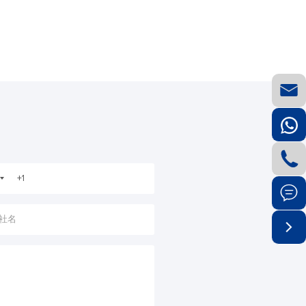



