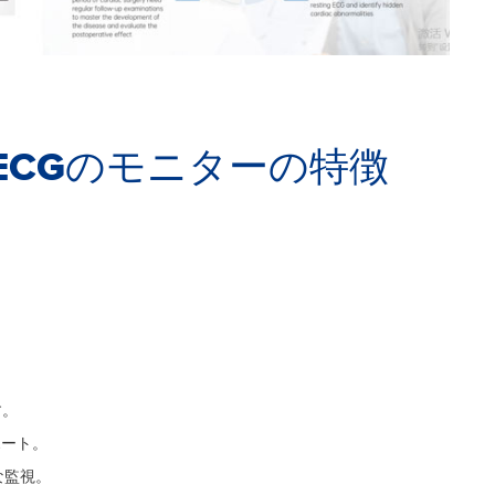
ter ECGのモニターの特徴
す。
ポート。
な監視。