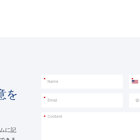
*
*
意を
*
*
ムに記