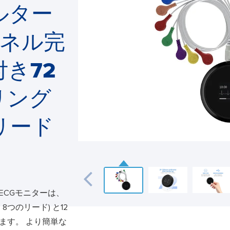
ルター
ンネル完
き72
リング
リード
ターECGモニターは、
つのリード) と12
きます。 より簡単な