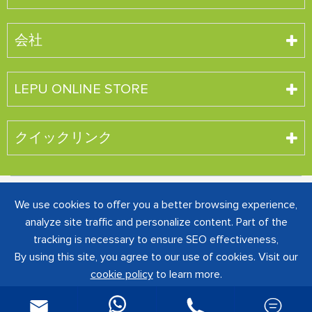
会社
LEPU ONLINE STORE
クイックリンク
著作権 ©
SHENZHEN CREATIVE INDUSTRY CO., LTD.
す
We use cookies to offer you a better browsing experience,
べての権利が予約されています。
analyze site traffic and personalize content. Part of the
粤ICP备16060242号-1
サイトマップ
|
プライバシー
tracking is necessary to ensure SEO effectiveness,
ポリシー
By using this site, you agree to our use of cookies. Visit our
cookie policy
to learn more.

Reject
Accept

