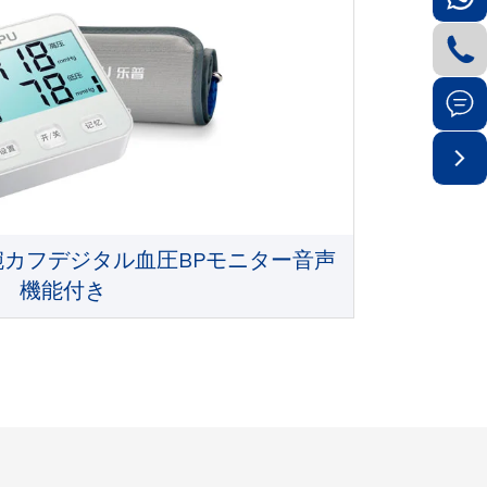



自動上腕カフデジタル血圧BPモニター音声
機能付き